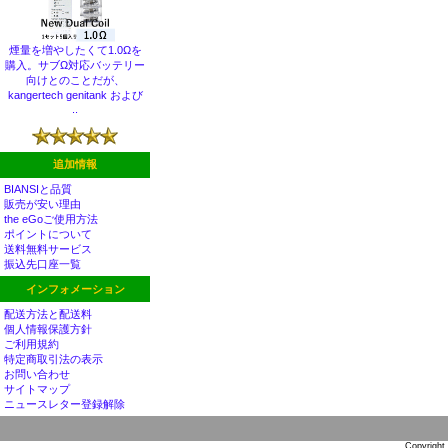
煙量を増やしたくて1.0Ωを
購入。サブΩ対応バッテリー
向けとのことだが、
kangertech genitank および
..
追加情報
BIANSIと品質
販売が安い理由
the eGoご使用方法
ポイントについて
送料無料サービス
振込先口座一覧
インフォメーション
配送方法と配送料
個人情報保護方針
ご利用規約
特定商取引法の表示
お問い合わせ
サイトマップ
ニュースレター登録解除
Copyright