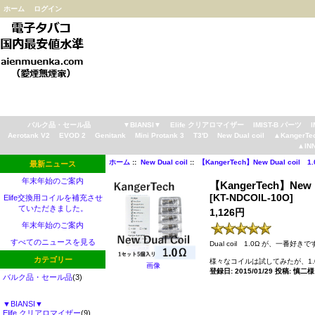
ホーム
ログイン
バルク品・セール品
▼BIANSI▼
Elife クリアロマイザー
IMIST-B パーツ
Aerotank V2
EVOD 2
Genitank
Mini Protank 3
T3'D
New Dual coil
▲KangerTe
▲IN
ホーム
::
New Dual coil
::
【KangerTech】New Dual coil
最新ニュース
年末年始のご案内
【KangerTech】New
[KT-NDCOIL-10O]
Elife交換用コイルを補充させ
ていただきました。
1,126円
年末年始のご案内
すべてのニュースを見る
Dual coil 1.0Ω が、一番好き
カテゴリー
様々なコイルは試してみたが、1.
画像
登録日: 2015/01/29 投稿: 慎二様
バルク品・セール品
(3)
▼BIANSI▼
Elife クリアロマイザー
(9)