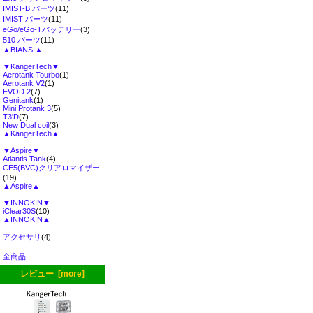
IMIST-B パーツ
(11)
IMIST パーツ
(11)
eGo/eGo-Tバッテリー
(3)
510 パーツ
(11)
▲BIANSI▲
▼KangerTech▼
Aerotank Tourbo
(1)
Aerotank V2
(1)
EVOD 2
(7)
Genitank
(1)
Mini Protank 3
(5)
T3'D
(7)
New Dual coil
(3)
▲KangerTech▲
▼Aspire▼
Atlantis Tank
(4)
CE5(BVC)クリアロマイザー
(19)
▲Aspire▲
▼INNOKIN▼
iClear30S
(10)
▲INNOKIN▲
アクセサリ
(4)
全商品...
レビュー [more]