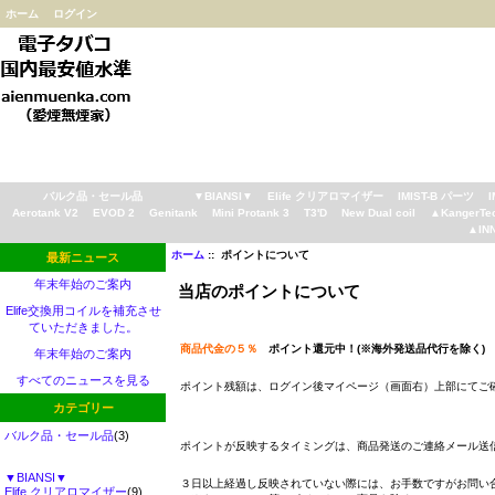
ホーム
ログイン
バルク品・セール品
▼BIANSI▼
Elife クリアロマイザー
IMIST-B パーツ
Aerotank V2
EVOD 2
Genitank
Mini Protank 3
T3'D
New Dual coil
▲KangerTe
▲IN
ホーム
:: ポイントについて
最新ニュース
年末年始のご案内
当店のポイントについて
Elife交換用コイルを補充させ
ていただきました。
商品代金の５％
ポイント還元中！(※海外発送品代行を除く)
年末年始のご案内
すべてのニュースを見る
ポイント残額は、ログイン後マイページ（画面右）上部にてご
カテゴリー
バルク品・セール品
(3)
ポイントが反映するタイミングは、商品発送のご連絡メール送
▼BIANSI▼
３日以上経過し反映されていない際には、お手数ですがお問い
Elife クリアロマイザー
(9)