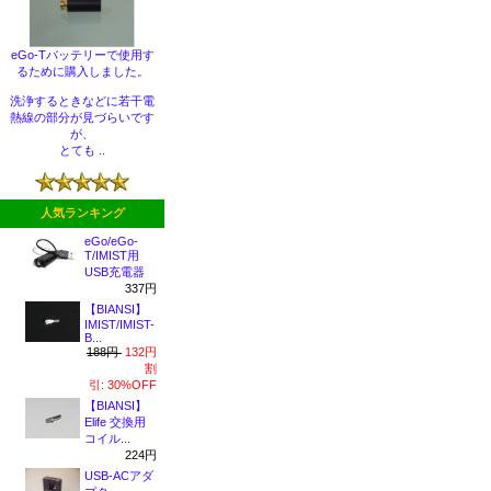
eGo-Tバッテリーで使用す
るために購入しました。
洗浄するときなどに若干電
熱線の部分が見づらいです
が、
とても ..
人気ランキング
eGo/eGo-
T/IMIST用
USB充電器
337円
【BIANSI】
IMIST/IMIST-
B...
188円
132円
割
引: 30%OFF
【BIANSI】
Elife 交換用
コイル...
224円
USB-ACアダ