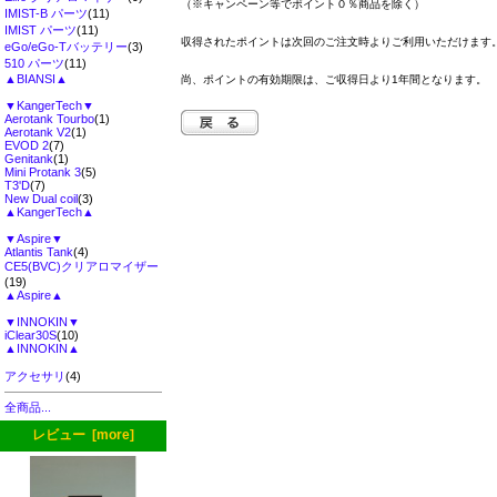
（※キャンペーン等でポイント０％商品を除く）
IMIST-B パーツ
(11)
IMIST パーツ
(11)
収得されたポイントは次回のご注文時よりご利用いただけます
eGo/eGo-Tバッテリー
(3)
510 パーツ
(11)
▲BIANSI▲
尚、ポイントの有効期限は、ご収得日より1年間となります。
▼KangerTech▼
Aerotank Tourbo
(1)
Aerotank V2
(1)
EVOD 2
(7)
Genitank
(1)
Mini Protank 3
(5)
T3'D
(7)
New Dual coil
(3)
▲KangerTech▲
▼Aspire▼
Atlantis Tank
(4)
CE5(BVC)クリアロマイザー
(19)
▲Aspire▲
▼INNOKIN▼
iClear30S
(10)
▲INNOKIN▲
アクセサリ
(4)
全商品...
レビュー [more]