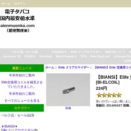
ホーム
ログイン
バルク品・セール品
▼BIANSI▼
Elife クリアロマイザー
IMIST-B パーツ
Aerotank V2
EVOD 2
Genitank
Mini Protank 3
T3'D
New Dual coil
▲KangerTe
▲IN
ホーム
::
Elife クリアロマイザー
::
【BIANSI】Elife 交換用コ
最新ニュース
年末年始のご案内
【BIANSI】Elif
[BI-ELCOIL]
Elife交換用コイルを補充させ
ていただきました。
224円
年末年始のご案内
すべてのニュースを見る
安いのでいっぱい買いました
登録日: 2014/04/27 投稿
カテゴリー
画像
バルク品・セール品
(3)
▼BIANSI▼
Elife クリアロマイザー
(9)