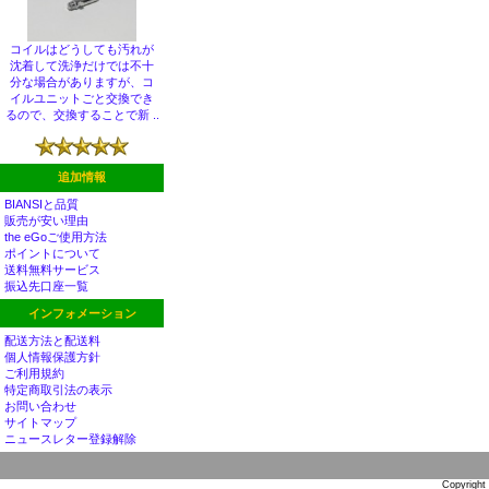
コイルはどうしても汚れが
沈着して洗浄だけでは不十
分な場合がありますが、コ
イルユニットごと交換でき
るので、交換することで新 ..
追加情報
BIANSIと品質
販売が安い理由
the eGoご使用方法
ポイントについて
送料無料サービス
振込先口座一覧
インフォメーション
配送方法と配送料
個人情報保護方針
ご利用規約
特定商取引法の表示
お問い合わせ
サイトマップ
ニュースレター登録解除
Copyright