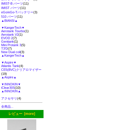
IMIST-B パーツ
(11)
IMIST パーツ
(11)
eGo/eGo-Tバッテリー
(3)
510 パーツ
(11)
▲BIANSI▲
▼KangerTech▼
Aerotank Tourbo
(1)
Aerotank V2
(1)
EVOD 2
(7)
Genitank
(1)
Mini Protank 3
(5)
T3'D
(7)
New Dual coil
(3)
▲KangerTech▲
▼Aspire▼
Atlantis Tank
(4)
CE5(BVC)クリアロマイザー
(19)
▲Aspire▲
▼INNOKIN▼
iClear30S
(10)
▲INNOKIN▲
アクセサリ
(4)
全商品...
レビュー [more]