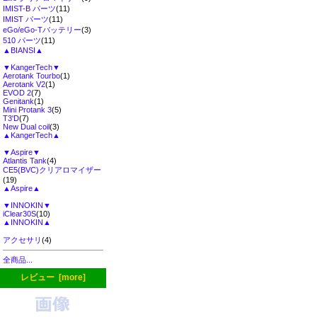
IMIST-B パーツ
(11)
IMIST パーツ
(11)
eGo/eGo-Tバッテリー
(3)
510 パーツ
(11)
▲BIANSI▲
▼KangerTech▼
Aerotank Tourbo
(1)
Aerotank V2
(1)
EVOD 2
(7)
Genitank
(1)
Mini Protank 3
(5)
T3'D
(7)
New Dual coil
(3)
▲KangerTech▲
▼Aspire▼
Atlantis Tank
(4)
CE5(BVC)クリアロマイザー
(19)
▲Aspire▲
▼INNOKIN▼
iClear30S
(10)
▲INNOKIN▲
アクセサリ
(4)
全商品...
レビュー [more]