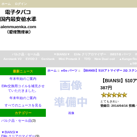
ホーム
ログイン
バルク品・セール品
▼BIANSI▼
Elife クリアロマイザー
IMIST-B パーツ
Aerotank V2
EVOD 2
Genitank
Mini Protank 3
T3'D
New Dual coil
▲KangerTe
▲IN
ホーム
::
eGo パーツ
::
【BIANSI】510アトマイザー 2Ω ス
最新ニュース
年末年始のご案内
【BIANSI】51
Elife交換用コイルを補充させ
387円
ていただきました。
年末年始のご案内
とてもきれい
すべてのニュースを見る
登録日: 2014/04/16 投稿
カテゴリー
画像
バルク品・セール品
(3)
▼BIANSI▼
Elife クリアロマイザー
(9)