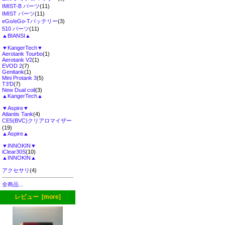
IMIST-B パーツ
(11)
IMIST パーツ
(11)
eGo/eGo-Tバッテリー
(3)
510 パーツ
(11)
▲BIANSI▲
▼KangerTech▼
Aerotank Tourbo
(1)
Aerotank V2
(1)
EVOD 2
(7)
Genitank
(1)
Mini Protank 3
(5)
T3'D
(7)
New Dual coil
(3)
▲KangerTech▲
▼Aspire▼
Atlantis Tank
(4)
CE5(BVC)クリアロマイザー
(19)
▲Aspire▲
▼INNOKIN▼
iClear30S
(10)
▲INNOKIN▲
アクセサリ
(4)
全商品...
レビュー [more]