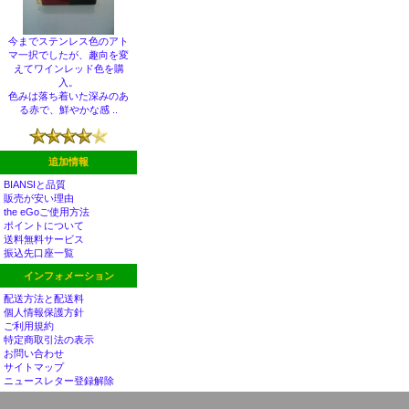
今までステンレス色のアト
マ一択でしたが、趣向を変
えてワインレッド色を購
入。
色みは落ち着いた深みのあ
る赤で、鮮やかな感 ..
追加情報
BIANSIと品質
販売が安い理由
the eGoご使用方法
ポイントについて
送料無料サービス
振込先口座一覧
インフォメーション
配送方法と配送料
個人情報保護方針
ご利用規約
特定商取引法の表示
お問い合わせ
サイトマップ
ニュースレター登録解除