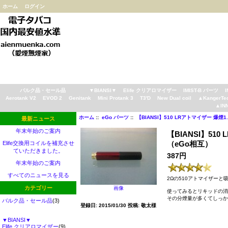
ホーム
ログイン
バルク品・セール品
▼BIANSI▼
Elife クリアロマイザー
IMIST-B パーツ
Aerotank V2
EVOD 2
Genitank
Mini Protank 3
T3'D
New Dual coil
▲KangerTe
▲IN
ホーム
::
eGo パーツ
::
【BIANSI】510 LRアトマイザー 爆煙
最新ニュース
年末年始のご案内
【BIANSI】51
（eGo相互）
Elife交換用コイルを補充させ
ていただきました。
387円
年末年始のご案内
すべてのニュースを見る
2Ωの510アトマイザー
カテゴリー
画像
使ってみるとリキッドの消
その分煙量が多くてしっか
バルク品・セール品
(3)
登録日: 2015/01/30 投稿: 敬太様
▼BIANSI▼
Elife クリアロマイザー
(9)