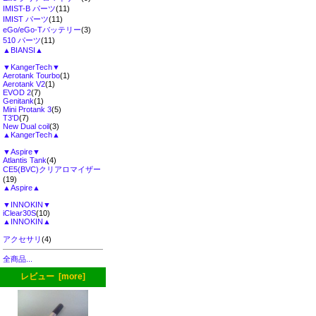
IMIST-B パーツ
(11)
IMIST パーツ
(11)
eGo/eGo-Tバッテリー
(3)
510 パーツ
(11)
▲BIANSI▲
▼KangerTech▼
Aerotank Tourbo
(1)
Aerotank V2
(1)
EVOD 2
(7)
Genitank
(1)
Mini Protank 3
(5)
T3'D
(7)
New Dual coil
(3)
▲KangerTech▲
▼Aspire▼
Atlantis Tank
(4)
CE5(BVC)クリアロマイザー
(19)
▲Aspire▲
▼INNOKIN▼
iClear30S
(10)
▲INNOKIN▲
アクセサリ
(4)
全商品...
レビュー [more]