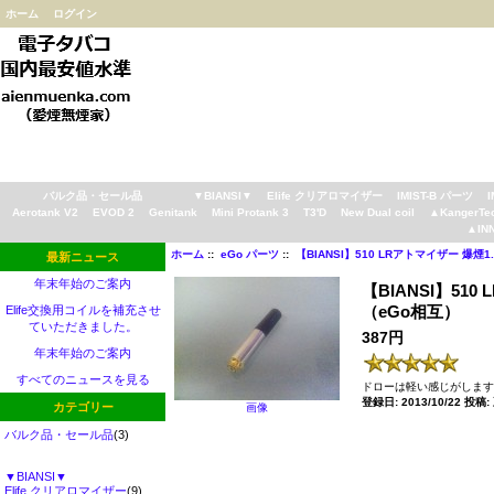
ホーム
ログイン
バルク品・セール品
▼BIANSI▼
Elife クリアロマイザー
IMIST-B パーツ
Aerotank V2
EVOD 2
Genitank
Mini Protank 3
T3'D
New Dual coil
▲KangerTe
▲IN
ホーム
::
eGo パーツ
::
【BIANSI】510 LRアトマイザー 爆煙
最新ニュース
年末年始のご案内
【BIANSI】51
（eGo相互）
Elife交換用コイルを補充させ
ていただきました。
387円
年末年始のご案内
すべてのニュースを見る
ドローは軽い感じがします
登録日: 2013/10/22 投稿
カテゴリー
画像
バルク品・セール品
(3)
▼BIANSI▼
Elife クリアロマイザー
(9)