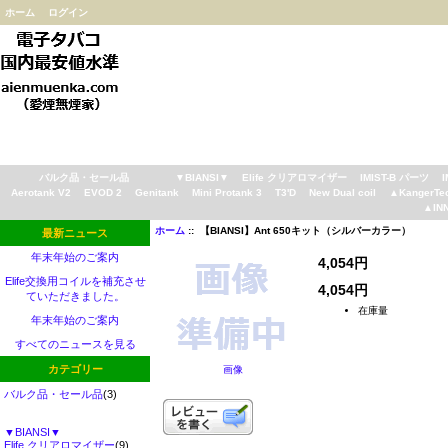
ホーム
ログイン
バルク品・セール品
▼BIANSI▼
Elife クリアロマイザー
IMIST-B パーツ
Aerotank V2
EVOD 2
Genitank
Mini Protank 3
T3'D
New Dual coil
▲KangerTe
▲IN
ホーム
:: 【BIANSI】Ant 650キット（シルバーカラー）
最新ニュース
年末年始のご案内
4,054円
Elife交換用コイルを補充させ
4,054円
ていただきました。
在庫量
年末年始のご案内
すべてのニュースを見る
カテゴリー
画像
バルク品・セール品
(3)
▼BIANSI▼
Elife クリアロマイザー
(9)