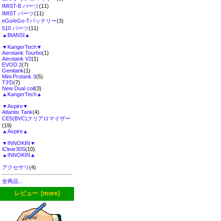
IMIST-B パーツ
(11)
IMIST パーツ
(11)
eGo/eGo-Tバッテリー
(3)
510 パーツ
(11)
▲BIANSI▲
▼KangerTech▼
Aerotank Tourbo
(1)
Aerotank V2
(1)
EVOD 2
(7)
Genitank
(1)
Mini Protank 3
(5)
T3'D
(7)
New Dual coil
(3)
▲KangerTech▲
▼Aspire▼
Atlantis Tank
(4)
CE5(BVC)クリアロマイザー
(19)
▲Aspire▲
▼INNOKIN▼
iClear30S
(10)
▲INNOKIN▲
アクセサリ
(4)
全商品...
レビュー [more]