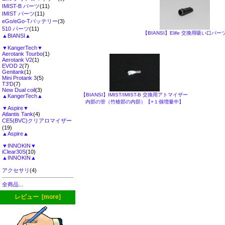
IMIST-B パーツ
(11)
IMIST パーツ
(11)
eGo/eGo-Tバッテリー
(3)
510 パーツ
(11)
【BIANSI】Elife 交換用吸い口パー
▲BIANSI▲
▼KangerTech▼
Aerotank Tourbo
(1)
Aerotank V2
(1)
EVOD 2
(7)
Genitank
(1)
Mini Protank 3
(5)
T3'D
(7)
New Dual coil
(3)
【BIANSI】IMIST/IMIST-B 交換用アトマイザー
▲KangerTech▲
内部の管（竹槍部の内部）【+１個増量中】
▼Aspire▼
Atlantis Tank
(4)
CE5(BVC)クリアロマイザー
(19)
▲Aspire▲
▼INNOKIN▼
iClear30S
(10)
▲INNOKIN▲
アクセサリ
(4)
全商品...
レビュー [more]