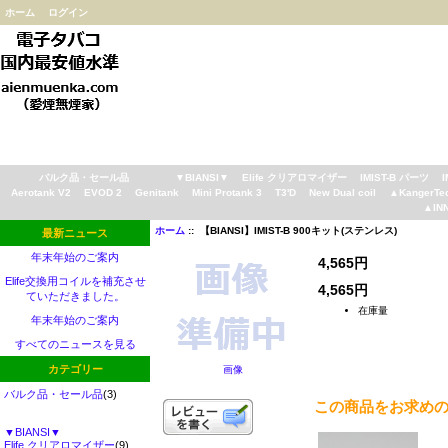
ホーム
ログイン
バルク品・セール品
▼BIANSI▼
Elife クリアロマイザー
IMIST-B パーツ
Aerotank V2
EVOD 2
Genitank
Mini Protank 3
T3'D
New Dual coil
▲KangerTe
▲IN
ホーム
:: 【BIANSI】IMIST-B 900キット(ステンレス)
最新ニュース
年末年始のご案内
4,565円
Elife交換用コイルを補充させ
4,565円
ていただきました。
在庫量
年末年始のご案内
すべてのニュースを見る
カテゴリー
画像
バルク品・セール品
(3)
この商品をお求め
▼BIANSI▼
Elife クリアロマイザー
(9)