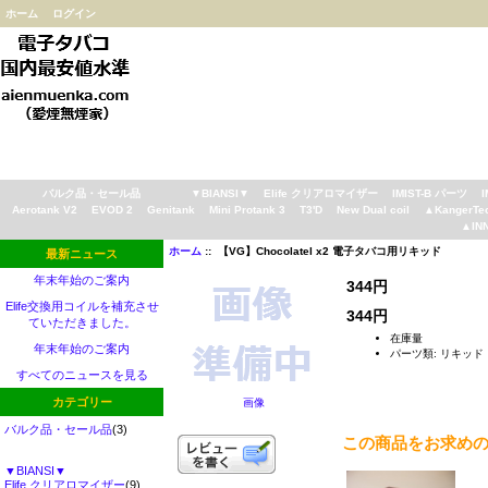
ホーム
ログイン
バルク品・セール品
▼BIANSI▼
Elife クリアロマイザー
IMIST-B パーツ
Aerotank V2
EVOD 2
Genitank
Mini Protank 3
T3'D
New Dual coil
▲KangerTe
▲IN
ホーム
:: 【VG】Chocolatel x2 電子タバコ用リキッド
最新ニュース
年末年始のご案内
344円
Elife交換用コイルを補充させ
344円
ていただきました。
在庫量
年末年始のご案内
パーツ類: リキッド
すべてのニュースを見る
カテゴリー
画像
バルク品・セール品
(3)
この商品をお求め
▼BIANSI▼
Elife クリアロマイザー
(9)