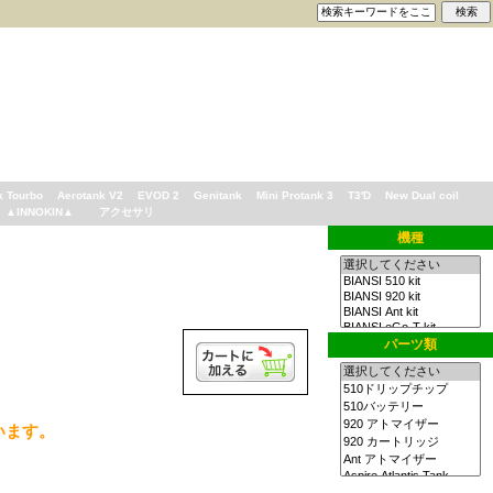
k Tourbo
Aerotank V2
EVOD 2
Genitank
Mini Protank 3
T3'D
New Dual coil
▲INNOKIN▲
アクセサリ
機種
パーツ類
います。