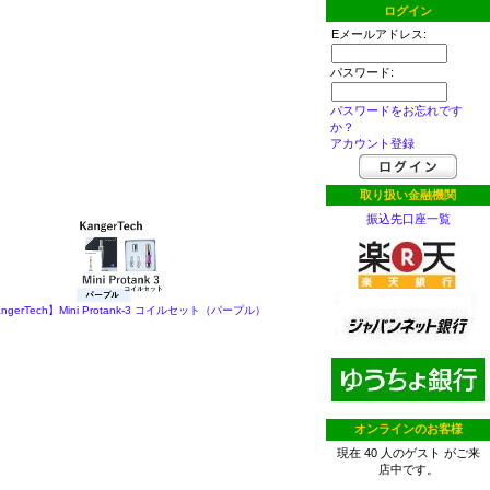
ログイン
Eメールアドレス:
パスワード:
パスワードをお忘れです
か？
アカウント登録
取り扱い金融機関
振込先口座一覧
ngerTech】Mini Protank-3 コイルセット（パープル）
オンラインのお客様
現在 40 人のゲスト がご来
店中です。