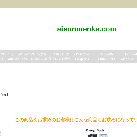
aienmuenka.com
IST パーツ
eGo/eGo-Tバッテリー
510 パーツ
▲BIANSI▲
▼KangerTech▼
Aerotan
e▼
Atlantis Tank
CE5(BVC)クリアロマイザー
▲Aspire▲
▼INNOKIN▼
iClear30S
【VG】
この商品をお求めのお客様はこんな商品もお求めになって