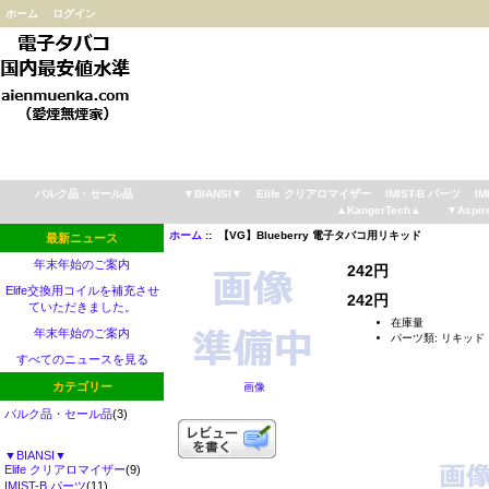
ホーム
ログイン
バルク品・セール品
▼BIANSI▼
Elife クリアロマイザー
IMIST-B パーツ
IM
▲KangerTech▲
▼Aspir
ホーム
:: 【VG】Blueberry 電子タバコ用リキッド
最新ニュース
年末年始のご案内
242円
Elife交換用コイルを補充させ
242円
ていただきました。
在庫量
年末年始のご案内
パーツ類: リキッド
すべてのニュースを見る
カテゴリー
画像
バルク品・セール品
(3)
▼BIANSI▼
Elife クリアロマイザー
(9)
IMIST-B パーツ
(11)