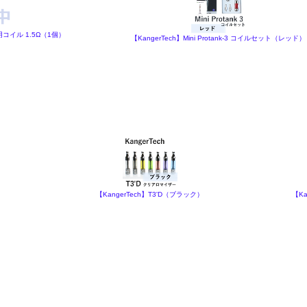
換用コイル 1.5Ω（1個）
【KangerTech】Mini Protank-3 コイルセット（レッド）
【KangerTech】T3'D（ブラック）
【Ka