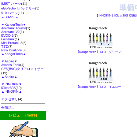
IMIST パーツ
(11)
eGo/eGo-Tバッテリー
(3)
510 パーツ
(11)
【INNOKIN】iClear30S 交
▲BIANSI▲
▼KangerTech▼
Aerotank Tourbo
(1)
Aerotank V2
(1)
EVOD 2
(7)
Genitank
(1)
Mini Protank 3
(5)
T3'D
(7)
New Dual coil
(3)
【KangerTech】T3'D（グリーン）
▲KangerTech▲
▼Aspire▼
Atlantis Tank
(4)
CE5(BVC)クリアロマイザー
(19)
▲Aspire▲
▼INNOKIN▼
【KangerTech】T3'D（イエロー）
iClear30S
(10)
▲INNOKIN▲
アクセサリ
(4)
全商品...
レビュー [more]