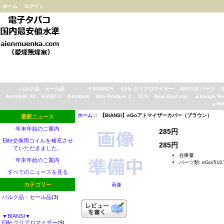
ホーム
ログイン
バルク品・セール品
▼BIANSI▼
Elife クリアロマイザー
IMIST-B パーツ
Aerotank V2
EVOD 2
Genitank
Mini Protank 3
T3'D
New Dual coil
▲KangerTe
▲IN
ホーム
:: 【BIANSI】eGoアトマイザーカバー（ブラウン）
最新ニュース
年末年始のご案内
285円
Elife交換用コイルを補充させ
285円
ていただきました。
在庫量
年末年始のご案内
パーツ類: eGo/5
すべてのニュースを見る
カテゴリー
画像
バルク品・セール品
(3)
▼BIANSI▼
Elife クリアロマイザー
(9)