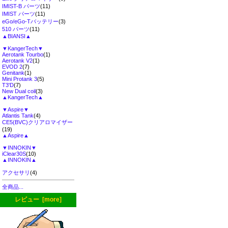
IMIST-B パーツ
(11)
IMIST パーツ
(11)
eGo/eGo-Tバッテリー
(3)
510 パーツ
(11)
▲BIANSI▲
▼KangerTech▼
Aerotank Tourbo
(1)
Aerotank V2
(1)
EVOD 2
(7)
Genitank
(1)
Mini Protank 3
(5)
T3'D
(7)
New Dual coil
(3)
▲KangerTech▲
▼Aspire▼
Atlantis Tank
(4)
CE5(BVC)クリアロマイザー
(19)
▲Aspire▲
▼INNOKIN▼
iClear30S
(10)
▲INNOKIN▲
アクセサリ
(4)
全商品...
レビュー [more]