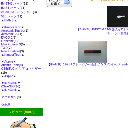
IMIST-B パーツ
(11)
IMIST パーツ
(11)
eGo/eGo-Tバッテリー
(3)
510 パーツ
(11)
▲BIANSI▲
▼KangerTech▼
【BIANSI】IMIST/IMIST-B 交
Aerotank Tourbo
(1)
部）【+１個増
Aerotank V2
(1)
EVOD 2
(7)
Genitank
(1)
Mini Protank 3
(5)
T3'D
(7)
New Dual coil
(3)
▲KangerTech▲
▼Aspire▼
【BIANSI】510 LRアトマイザー 爆煙1.5Ω ワインレッド（e
Atlantis Tank
(4)
CE5(BVC)クリアロマイザー
(19)
▲Aspire▲
▼INNOKIN▼
iClear30S
(10)
▲INNOKIN▲
アクセサリ
(4)
全商品...
レビュー [more]