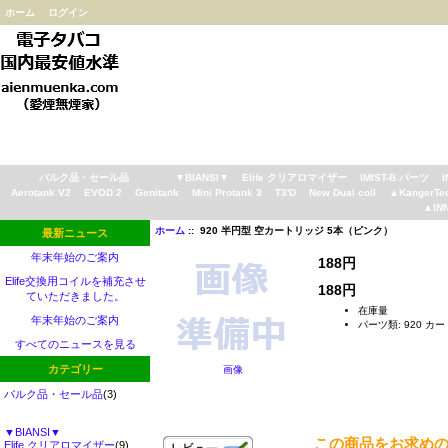
ホーム
ログイン
バルク品・セール品
▼BIANSI▼
Elife クリアロマイザー
IMIST-B パーツ
Aerotank V2
EVOD 2
Genitank
Mini Protank 3
T3'D
New Dual coil
▲KangerTe
▲IN
ホーム
:: 920 半円型 空カートリッジ 5本（ピンク）
最新ニュース
年末年始のご案内
188円
Elife交換用コイルを補充させ
188円
ていただきました。
在庫量
年末年始のご案内
パーツ類: 920 カ
すべてのニュースを見る
カテゴリー
画像
バルク品・セール品
(3)
▼BIANSI▼
この商品をお求め
Elife クリアロマイザー
(9)