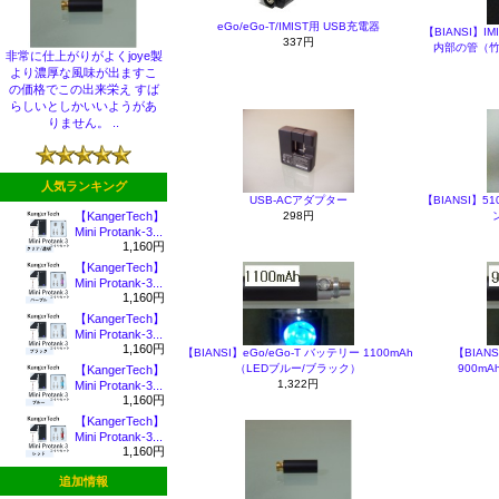
eGo/eGo-T/IMIST用 USB充電器
【BIANSI】I
337円
内部の管（竹
非常に仕上がりがよくjoye製
より濃厚な風味が出ますこ
の価格でこの出来栄え すば
らしいとしかいいようがあ
りません。 ..
人気ランキング
USB-ACアダプター
【BIANSI】5
298円
【KangerTech】
Mini Protank-3...
1,160円
【KangerTech】
Mini Protank-3...
1,160円
【KangerTech】
Mini Protank-3...
1,160円
【BIANSI】eGo/eGo-T バッテリー 1100mAh
【BIAN
（LEDブルー/ブラック）
900m
【KangerTech】
1,322円
Mini Protank-3...
1,160円
【KangerTech】
Mini Protank-3...
1,160円
追加情報