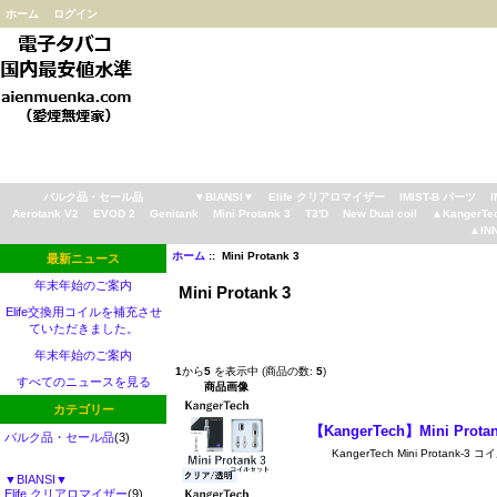
ホーム
ログイン
バルク品・セール品
▼BIANSI▼
Elife クリアロマイザー
IMIST-B パーツ
Aerotank V2
EVOD 2
Genitank
Mini Protank 3
T3'D
New Dual coil
▲KangerTe
▲IN
ホーム
:: Mini Protank 3
最新ニュース
年末年始のご案内
Mini Protank 3
Elife交換用コイルを補充させ
ていただきました。
年末年始のご案内
1
から
5
を表示中 (商品の数:
5
)
すべてのニュースを見る
商品画像
カテゴリー
【KangerTech】Mini P
バルク品・セール品
(3)
KangerTech Mini Protan
▼BIANSI▼
Elife クリアロマイザー
(9)