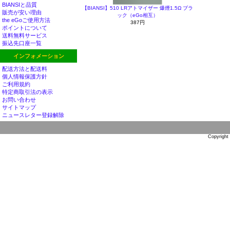
BIANSIと品質
【BIANSI】510 LRアトマイザー 爆煙1.5Ω ブラ
販売が安い理由
ック（eGo相互）
the eGoご使用方法
387円
ポイントについて
送料無料サービス
振込先口座一覧
インフォメーション
配送方法と配送料
個人情報保護方針
ご利用規約
特定商取引法の表示
お問い合わせ
サイトマップ
ニュースレター登録解除
Copyright