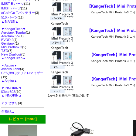
IMIST-B パーツ
(11)
【KangerTech】Mini 
IMIST パーツ
(11)
KangerTech Mini Protan
eGo/eGo-Tバッテリー
(3)
510 パーツ
(11)
▲BIANSI▲
▼KangerTech▼
【KangerTech】Mini 
Aerotank Tourbo
(1)
Aerotank V2
(1)
KangerTech Mini Protan
EVOD 2
(7)
Genitank
(1)
Mini Protank 3
(5)
T3'D
(7)
New Dual coil
(3)
【KangerTech】Mini 
▲KangerTech▲
KangerTech Mini Protan
▼Aspire▼
Atlantis Tank
(4)
CE5(BVC)クリアロマイザー
(19)
【KangerTech】Mini 
▲Aspire▲
KangerTech Mini Protan
▼INNOKIN▼
iClear30S
(10)
▲INNOKIN▲
1
から
5
を表示中 (商品の数:
5
)
アクセサリ
(4)
全商品...
レビュー [more]