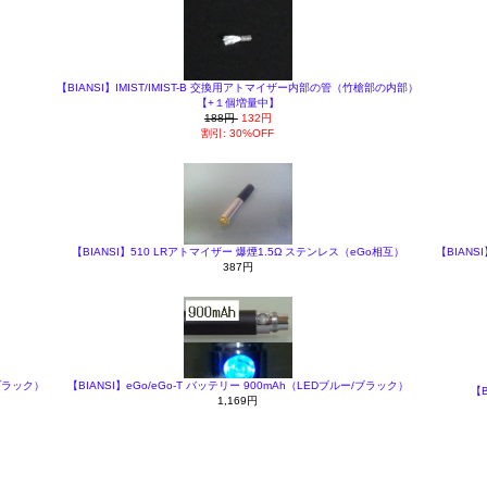
【BIANSI】IMIST/IMIST-B 交換用アトマイザー内部の管（竹槍部の内部）
【+１個増量中】
188円
132円
割引: 30%OFF
【BIANSI】510 LRアトマイザー 爆煙1.5Ω ステンレス（eGo相互）
【BIANS
387円
/ブラック）
【BIANSI】eGo/eGo-T バッテリー 900mAh（LEDブルー/ブラック）
【
1,169円