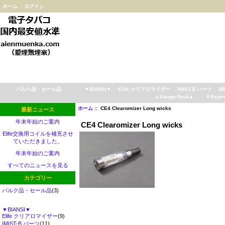
ホーム
ログイン
バルク品・セール品
▼BIANSI▼
Elife クリアロマイザー
IMIST-B パーツ
IM
▲KangerTech▲
▼Aspir
ホーム
:: CE4 Clearomizer Long wicks
最新ニュース
年末年始のご案内
CE4 Clearomizer Long wicks
Elife交換用コイルを補充させ
ていただきました。
年末年始のご案内
すべてのニュースを見る
カテゴリー
バルク品・セール品
(3)
▼BIANSI▼
Elife クリアロマイザー
(9)
IMIST-B パーツ
(11)