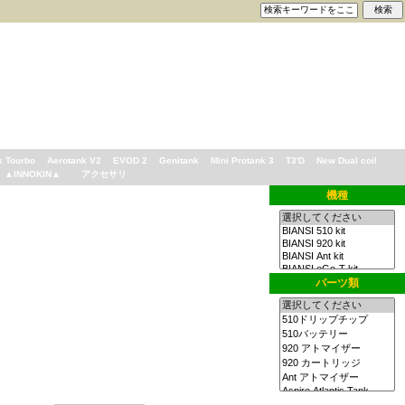
k Tourbo
Aerotank V2
EVOD 2
Genitank
Mini Protank 3
T3'D
New Dual coil
▲INNOKIN▲
アクセサリ
機種
パーツ類