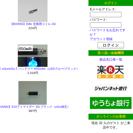
ログイン
Eメールアドレス:
パスワード:
【BIANSI】Elife 交換用コイル 2Ω
224円
パスワードをお忘れです
か？
アカウント登録
取り扱い金融機関
振込先口座一覧
I】eGo/eGo-T バッテリー 650mAh（LEDブルー/ブラック）
1,016円
BIANSI】510アトマイザー 2Ω ブラック（eGo相互）
387円
オンラインのお客様
現在 32 人のゲスト がご来
店中です。