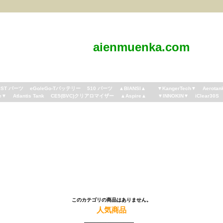
aienmuenka.com
IST パーツ
eGo/eGo-Tバッテリー
510 パーツ
▲BIANSI▲
▼KangerTech▼
Aerotan
e▼
Atlantis Tank
CE5(BVC)クリアロマイザー
▲Aspire▲
▼INNOKIN▼
iClear30S
このカテゴリの商品はありません。
人気商品