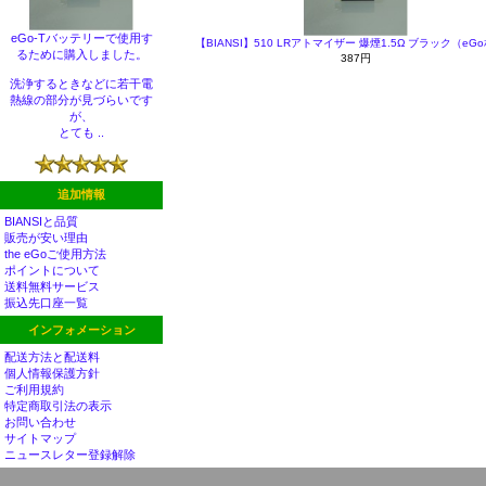
eGo-Tバッテリーで使用す
【BIANSI】510 LRアトマイザー 爆煙1.5Ω ブラック（eG
るために購入しました。
387円
洗浄するときなどに若干電
熱線の部分が見づらいです
が、
とても ..
追加情報
BIANSIと品質
販売が安い理由
the eGoご使用方法
ポイントについて
送料無料サービス
振込先口座一覧
インフォメーション
配送方法と配送料
個人情報保護方針
ご利用規約
特定商取引法の表示
お問い合わせ
サイトマップ
ニュースレター登録解除