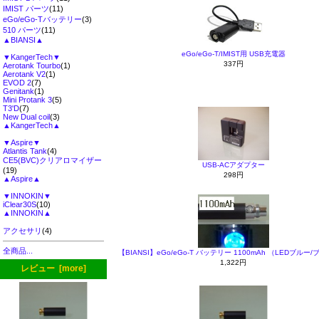
IMIST パーツ
(11)
eGo/eGo-Tバッテリー
(3)
510 パーツ
(11)
▲BIANSI▲
eGo/eGo-T/IMIST用 USB充電器
▼KangerTech▼
337円
Aerotank Tourbo
(1)
Aerotank V2
(1)
EVOD 2
(7)
Genitank
(1)
Mini Protank 3
(5)
T3'D
(7)
New Dual coil
(3)
▲KangerTech▲
▼Aspire▼
Atlantis Tank
(4)
CE5(BVC)クリアロマイザー
USB-ACアダプター
(19)
298円
▲Aspire▲
▼INNOKIN▼
iClear30S
(10)
▲INNOKIN▲
アクセサリ
(4)
全商品...
【BIANSI】eGo/eGo-T バッテリー 1100mAh （LEDブルー
1,322円
レビュー [more]